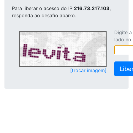
Para liberar o acesso
do IP
216.73.217.103
,
responda ao desafio abaixo.
Digite 
lado no
[trocar imagem]