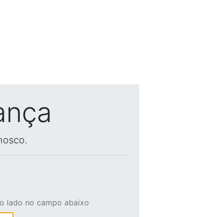
ança
nosco.
ao lado no campo abaixo