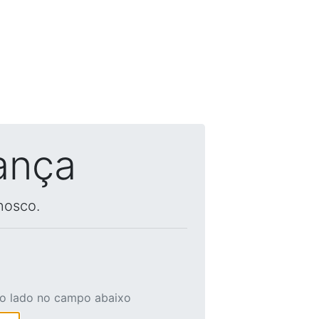
ança
nosco.
ao lado no campo abaixo