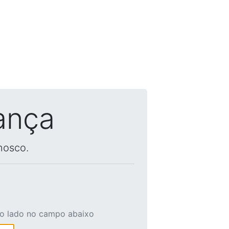
ança
nosco.
ao lado no campo abaixo