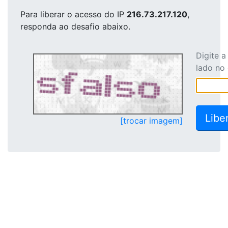
Para liberar o acesso
do IP
216.73.217.120
,
responda ao desafio abaixo.
Digite 
lado no
[trocar imagem]